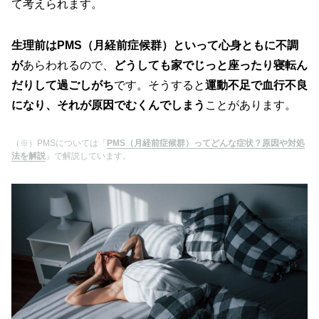
て考えられます。
生理前はPMS（月経前症候群）といって心身ともに不調
が
あらわれるので、
どうしても家でじっと座ったり寝転ん
だりして過ごしがち
です。そうすると
運動不足で血行不良
になり、それが原因でむくんでしまう
ことがあります。
（※）PMSについては「
PMS（月経前症候群）ってどんな症状？原因や対処
法を解説
」で解説しています。