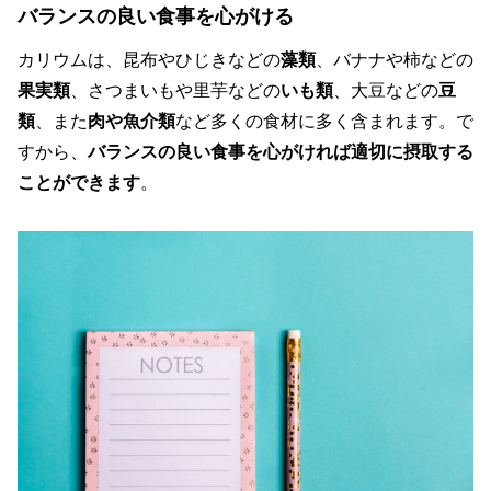
バランスの良い食事を心がける
カリウムは、昆布やひじきなどの
藻類
、バナナや柿などの
果実類
、さつまいもや里芋などの
いも類
、大豆などの
豆
類
、また
肉や魚介類
など多くの食材に多く含まれます。で
すから、
バランスの良い食事を心がければ適切に摂取する
ことができます
。